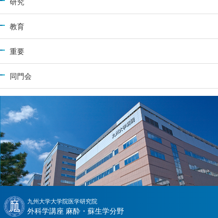
研究
教育
重要
同門会
九州大学大学院医学研究院
外科学講座 麻酔・蘇生学分野