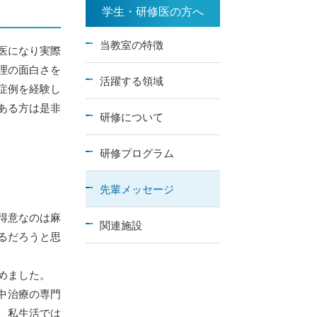
学生・研修医の方へ
当教室の特徴
医になり実際
理の面白さを
活躍する領域
症例を経験し
ある方は是非
研修について
研修プログラム
先輩メッセージ
得意なのは麻
関連施設
るだろうと思
めました。
中治療の専門
、私生活では