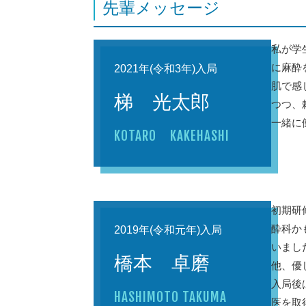
先輩メッセージ
私が学
に麻酔
2021年(令和3年)入局
肌で感
梯 光太郎
つつ、
一緒に
KOTARO KAKEHASHI
初期研
酔科か
2019年(令和元年)入局
いまし
橋本 卓磨
他、優
入局後
HASHIMOTO TAKUMA
医を取