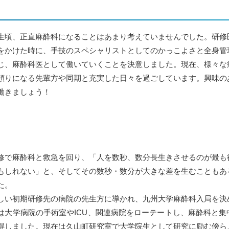
生頃、正直麻酔科になることはあまり考えていませんでした。研修
をかけた時に、手技のスペシャリストとしてのかっこよさと全身管
じ、麻酔科医として働いていくことを決意しました。現在、様々な
頼りになる先輩方や同期と充実した日々を過ごしています。興味の
働きましょう！
修で麻酔科と救急を回り、「人を数秒、数分長生きさせるのが最も
もしれない」と、そしてその数秒・数分が大きな差を生むこともあ
た。
しい初期研修先の病院の先生方に導かれ、九州大学麻酔科入局を決
は大学病院の手術室やICU、関連病院をローテートし、麻酔科と集
得しました。現在は久山町研究室で大学院生として研究に励む傍ら