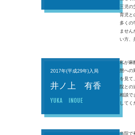
三児の
育児と
多くの
ません
い方、
私が麻
態への
2017年(平成29年)入局
を見て
井ノ上 有香
院との
相談で
YUKA INOUE
してく
当院で