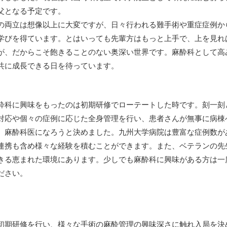
父となる予定です。
の両立は想像以上に大変ですが、日々行われる難手術や重症症例か
学びを得ています。とはいっても先輩方はもっと上手で、上を見れ
が、だからこそ飽きることのない奥深い世界です。麻酔科として高
共に成長できる日を待っています。
酔科に興味をもったのは初期研修でローテートした時です。刻一刻
対応や個々の症例に応じた全身管理を行い、患者さんが無事に病棟
、麻酔科医になろうと決めました。九州大学病院は豊富な症例数が
連携も含め様々な経験を積むことができます。また、ベテランの先
きる恵まれた環境にあります。少しでも麻酔科に興味がある方は一
ださい。
初期研修を行い、様々な手術の麻酔管理の興味深さに触れ入局を決