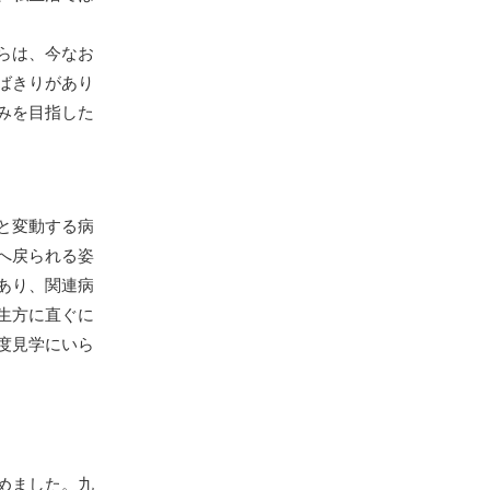
らは、今なお
ばきりがあり
みを目指した
と変動する病
へ戻られる姿
あり、関連病
生方に直ぐに
度見学にいら
めました。九