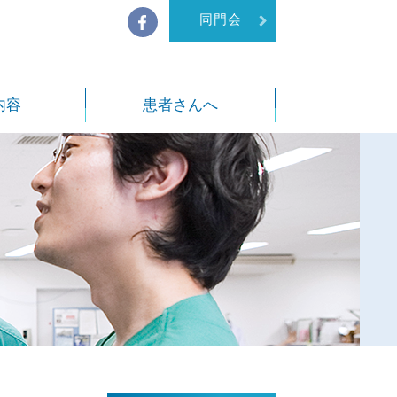
同門会
内容
患者さんへ