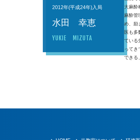
大麻酔
2012年(平成24年)入局
麻酔管
水田 幸恵
め、励
医も多
YUKIE MIZUTA
ている
ってき
できる